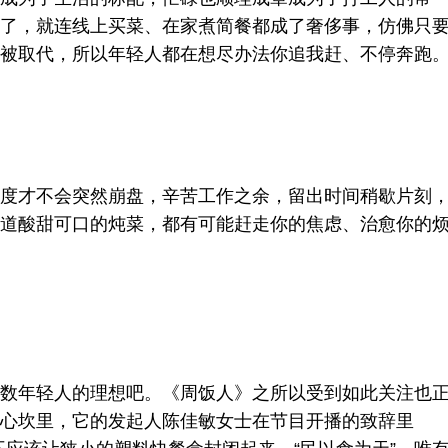
了，就连线上买菜、在家煮简餐都成了奢侈事，仿佛只
被取代，所以年轻人都在想尽办法你追我赶、不停奔跑
度才不会突然崩盘，辛苦工作之余，留出时间稍歇片刻
道酸甜可口的炖菜，都有可能赶走你的焦虑、治愈你的
数年轻人的理想吧。《周饭人》之所以受到如此关注也
心坎里，它的发起人陈佳敏女士在节目开播的致辞里