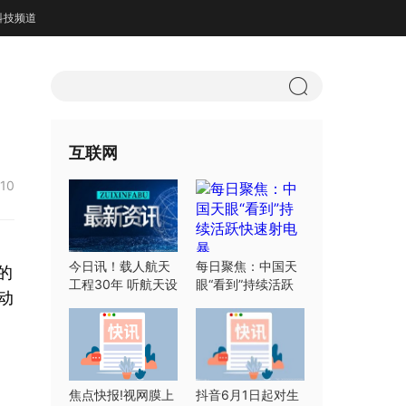
科技频道
互联网
:10
今日讯！载人航天
每日聚焦：中国天
的
工程30年 听航天设
眼“看到”持续活跃
动
计师们怎么说
快速射电暴
焦点快报!视网膜上
抖音6月1日起对生