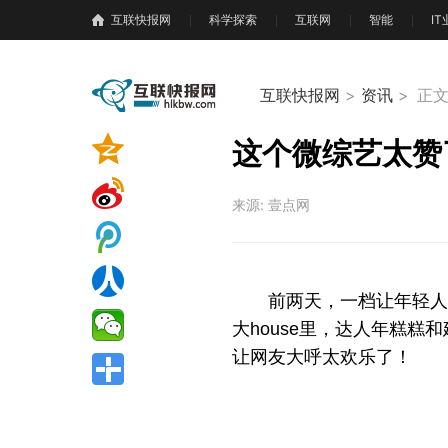
互联快报网
科学探索
互联网
智能
I
互联快报网
>
资讯
>
正
这个微综艺太赞
来源: 壹点网
前两天，一档让年轻人
大house里，达人年糕
让网友大呼太欢乐了！