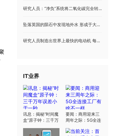
有
研究人员：“净负”系统将二氧化碳完全转化为乙烯
坠落英国的陨石中发现地外水 形成于大约46亿年前
研究人员制造出世界上最快的电动机 每分钟十万转有望解决电动汽车续航难题
聚
珍
IT业界
讯息：揭秘“时间魔
要闻：商用迎来三
了
盒”原子钟：三千万
周年之际：5G全连
年误差小于一秒
接工厂有啥不一样