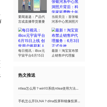
斗
要闻速递：产品代
当前关注：首张银
有
言或直播带货屡屡
河系中心黑洞照片
翻车：“合规”这根
背后：科学家耗费
弦明星要绷紧
数十年研究
每日视讯：iBox元
最新！淘宝宣布禁
宇宙平台6月15日
止销售IP代理服
上线 创世用户将获
务：6月3日正式生
友
私人岛屿土地
效
材
热文推送
就
ntlea怎么用？win10系统ntlea使用方法介绍 ntlea0.92如何彻底删除
手机怎么开DLNA？dlna投屏和镜像投屏的区别是什么？