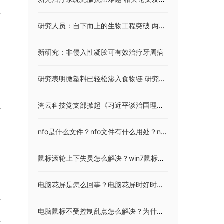
要
研究人员：自下而上的生物工程突破 两种细菌创造活体合成细胞
。
新研究：非侵入性凝胶可有效治疗牙周病
研究表明微塑料已轻松渗入食物链 研究成果发表在《今日纳米》上
，
淘云科技党支部掀起《习近平谈治国理政》第四卷学习热潮
烦
nfo是什么文件？nfo文件有什么用处？nfo格式的文件可以删掉吗？
鼠标滚轮上下失灵怎么解决？win7鼠标没有滚轮设置怎么办？
电脑花屏是怎么回事？电脑花屏时好时坏怎么回事？
正
电脑鼠标不受控制乱点怎么解决？为什么鼠标在界面图标上划过就会自动选中？