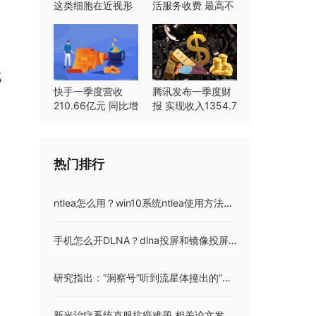
这类细胞在近视形
活服务收费 最高不
成中起重要作用
超过8%
戳
快手一季度营收
腾讯发布一季度财
210.66亿元 同比增
报 实现收入1354.7
长23.8%
亿元同比持平
热门排行
ntlea怎么用？win10系统ntlea使用方法介绍 ntlea0.92如何彻底删除
手机怎么开DLNA？dlna投屏和镜像投屏的区别是什么？
研究指出：“洞察号”听到流星体撞出的“声音”
新光治疗系统克服抗癌难题 相关论文发表在《化学通讯》期刊上