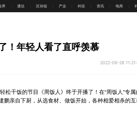
T业界
通信
区块链
产业
科技
资讯
电商
文
了！年轻人看了直呼羡慕
2022-09-28 11:21
轻松干饭的节目《周饭人》终于开播了！在“周饭人”专属
糕和建鹏亲自下厨，从选食材、做饭开始，各种相爱相杀的互