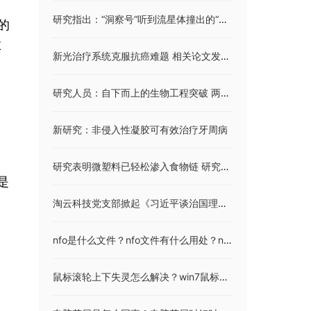
研究指出：“洞察号”听到流星体撞出的“声音”
的
做
新光治疗系统克服抗癌难题 相关论文发表在《化学通讯》期刊上
研究人员：自下而上的生物工程突破 两种细菌创造活体合成细胞
新研究：非侵入性凝胶可有效治疗牙周病
研究表明微塑料已轻松渗入食物链 研究成果发表在《今日纳米》上
是
淘云科技党支部掀起《习近平谈治国理政》第四卷学习热潮
nfo是什么文件？nfo文件有什么用处？nfo格式的文件可以删掉吗？
鼠标滚轮上下失灵怎么解决？win7鼠标没有滚轮设置怎么办？