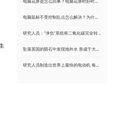
电脑花屏是怎么回事？电脑花屏时好时坏怎么回事？
电脑鼠标不受控制乱点怎么解决？为什么鼠标在界面图标上划过就会自动选中？
研究人员：“净负”系统将二氧化碳完全转化为乙烯
生
坠落英国的陨石中发现地外水 形成于大约46亿年前
研究人员制造出世界上最快的电动机 每分钟十万转有望解决电动汽车续航难题