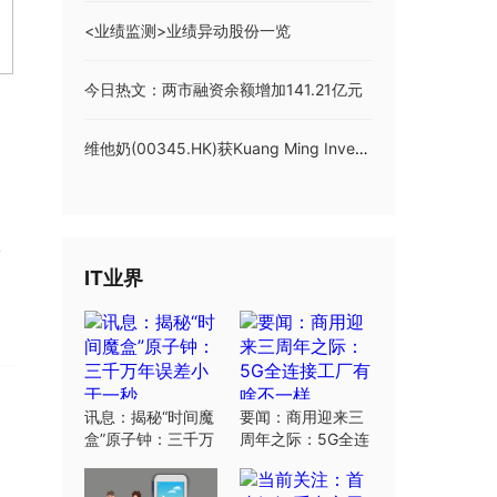
<业绩监测>业绩异动股份一览
今日热文：两市融资余额增加141.21亿元
门
维他奶(00345.HK)获Kuang Ming Investments Pte. Limited增持100万股_当前热议
25）
IT业界
讯息：揭秘“时间魔
要闻：商用迎来三
盒”原子钟：三千万
周年之际：5G全连
年误差小于一秒
接工厂有啥不一样