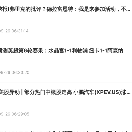
每日快报!弗里克的批评？德拉富恩特：我是来参加活动，不记得他说了啥
9-26 06:31:14
预测英超第6轮赛果：水晶宫1-1利物浦 纽卡1-1阿森纳
09-26 06:33:20
滚动:美股异动 | 部分热门中概股走高 小鹏汽车(XPEV.US)涨超7%
09-26 06:29:05