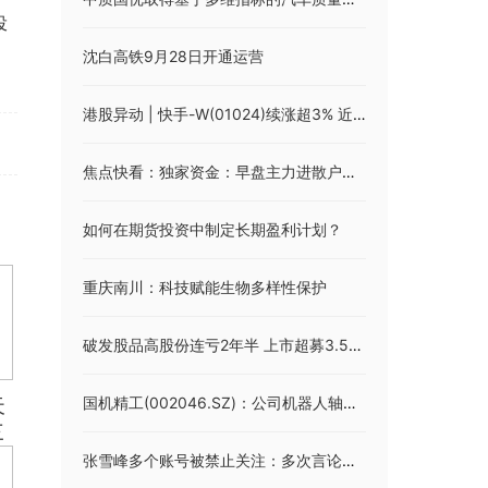
投
沈白高铁9月28日开通运营
港股异动 | 快手-W(01024)续涨超3% 近日上线可灵2.5 Turbo 模型 瑞银对公司保持乐观态度 实时
焦点快看：独家资金：早盘主力进散户逃前10股
如何在期货投资中制定长期盈利计划？
重庆南川：科技赋能生物多样性保护
破发股品高股份连亏2年半 上市超募3.5亿国联民生保荐
国机精工(002046.SZ)：公司机器人轴承的业务规模目前在百万元数量级|观热点
天
三
张雪峰多个账号被禁止关注：多次言论引争议，过往高价志愿咨询服务曾热销