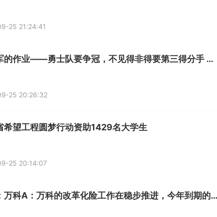
9-25 21:24:41
抄绿军的作业——勇士队要争冠，不见得非得要第三得分手 焦点信息
9-25 20:26:32
省希望工程圆梦行动资助1429名大学生
9-25 20:14:07
速读：万科A：万科的改革化险工作在稳步推进，今年到期的公开债均已完成兑付，风险正在