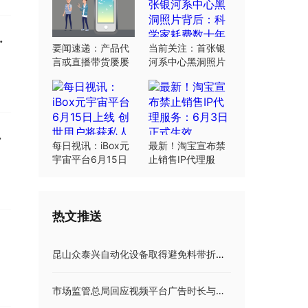
.39亿元-当前信息
要闻速递：产品代
当前关注：首张银
言或直播带货屡屡
河系中心黑洞照片
翻车：“合规”这根
背后：科学家耗费
弦明星要绷紧
数十年研究
会是美股噩梦
每日视讯：iBox元
最新！淘宝宣布禁
宇宙平台6月15日
止销售IP代理服
上线 创世用户将获
务：6月3日正式生
私人岛屿土地
效
热文推送
昆山众泰兴自动化设备取得避免料带折弯导料装置专利，降低缓存仓供料时料带发生折弯情况
市场监管总局回应视频平台广告时长与标注不一致问题 今日讯