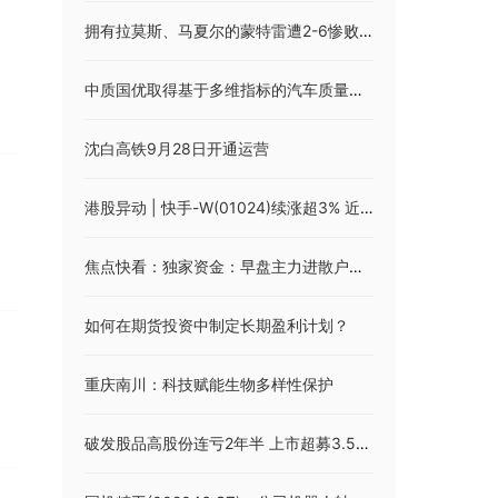
拥有拉莫斯、马夏尔的蒙特雷遭2-6惨败，水爷勺子点球被扑 今日热议
中质国优取得基于多维指标的汽车质量综合性分析方法及系统专利
沈白高铁9月28日开通运营
港股异动 | 快手-W(01024)续涨超3% 近日上线可灵2.5 Turbo 模型 瑞银对公司保持乐观态度 实时
焦点快看：独家资金：早盘主力进散户逃前10股
如何在期货投资中制定长期盈利计划？
重庆南川：科技赋能生物多样性保护
破发股品高股份连亏2年半 上市超募3.5亿国联民生保荐