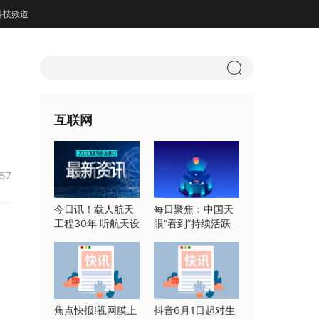
科技频道
互联网
:57
今日讯！载人航天
每日聚焦：中国天
工程30年 听航天设
眼“看到”持续活跃
计师们怎么说
快速射电暴
焦点快报!视网膜上
抖音6月1日起对生