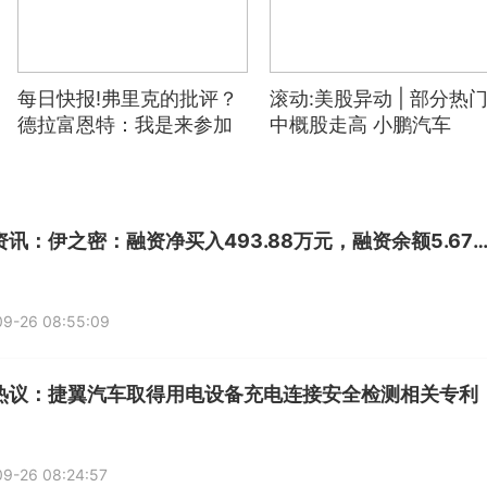
每日快报!弗里克的批评？
滚动:美股异动 | 部分热
德拉富恩特：我是来参加
中概股走高 小鹏汽车
活动，不记得他说了啥
(XPEV.US)涨超7%
每日资讯：伊之密：融资净买入493.88万元，融资余额5.67亿元（09-
09-26 08:55:09
热议：捷翼汽车取得用电设备充电连接安全检测相关专利
9-26 08:24:57