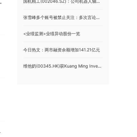
国机精工(002046.SZ)：公司机器人轴承的业务规模目前在百万元数量级|观热点
月的业绩 公司拥有人应占亏损557.1万港元
张雪峰多个账号被禁止关注：多次言论引争议，过往高价志愿咨询服务曾热销
<业绩监测>业绩异动股份一览
今日热文：两市融资余额增加141.21亿元
维他奶(00345.HK)获Kuang Ming Investments Pte. Limited增持100万股_当前热议
任为执行董事