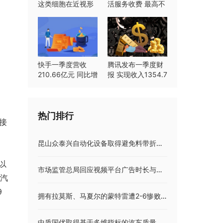
这类细胞在近视形
活服务收费 最高不
成中起重要作用
超过8%
快手一季度营收
腾讯发布一季度财
210.66亿元 同比增
报 实现收入1354.7
长23.8%
亿元同比持平
热门排行
接
昆山众泰兴自动化设备取得避免料带折弯导料装置专利，降低缓存仓供料时料带发生折弯情况
以
市场监管总局回应视频平台广告时长与标注不一致问题 今日讯
翼汽
9
拥有拉莫斯、马夏尔的蒙特雷遭2-6惨败，水爷勺子点球被扑 今日热议
中质国优取得基于多维指标的汽车质量综合性分析方法及系统专利