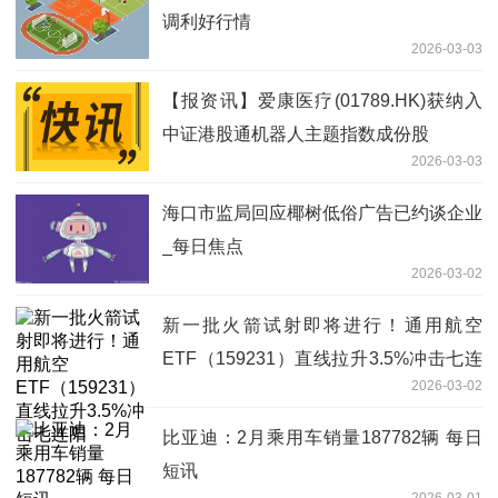
调利好行情
2026-03-03
【报资讯】爱康医疗(01789.HK)获纳入
中证港股通机器人主题指数成份股
2026-03-03
海口市监局回应椰树低俗广告已约谈企业
_每日焦点
2026-03-02
新一批火箭试射即将进行！通用航空
ETF（159231）直线拉升3.5%冲击七连
2026-03-02
阳
比亚迪：2月乘用车销量187782辆 每日
短讯
2026-03-01