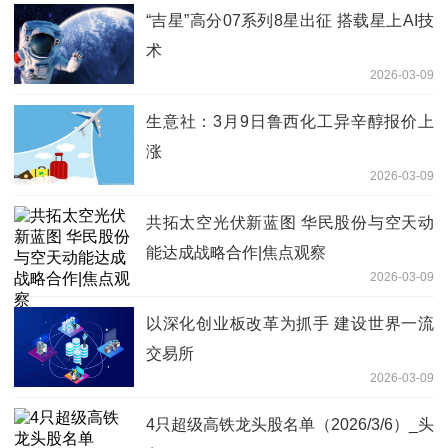
“吉星”高分07系列8星出征 搭载星上AI技
术
2026-03-09
生意社：3月9日鲁西化工异辛醇报价上
涨
2026-03-09
共拓太空光伏新蓝图 华民股份与空天动
能达成战略合作|焦点观察
2026-03-09
以深化创业板改革为抓手 建设世界一流
交易所
2026-03-09
4只超级高铁龙头股名单（2026/3/6）_头