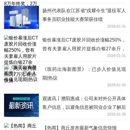
扬州代表队在江苏省“戎耀今生”退役军人
事务员职业技能大赛荣获佳绩
2026-01-31
银价暴涨后CT废胶片回收价涨幅250%，
曾有夫妻雇人用胶片提炼白银27余斤，
2026-01-31
两人被判缓刑罚7万元 焦点快播
《医药出海新图景》：已步入价值兑现
期|热议
2026-01-30
观速讯丨濮阳惠成：公司未对外公开具体
客户信息，以避免信息被同业企业了解后
2026-01-30
可能产生的竞争类风险
【热闻】商丘发布最新气象信息快报