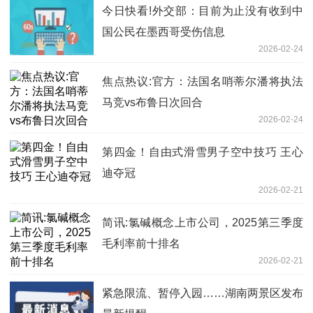
今日快看!外交部：目前为止没有收到中
国公民在墨西哥受伤信息
2026-02-24
焦点热议:官方：法国名哨蒂尔潘将执法
马竞vs布鲁日次回合
2026-02-24
第四金！自由式滑雪男子空中技巧 王心
迪夺冠
2026-02-21
简讯:氯碱概念上市公司，2025第三季度
毛利率前十排名
2026-02-21
紧急限流、暂停入园……湖南两景区发布