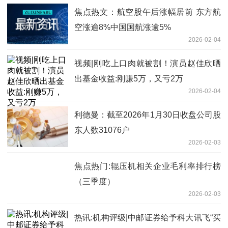
焦点热文：航空股午后涨幅居前 东方航
空涨逾8%中国国航涨逾5%
2026-02-04
视频|刚吃上口肉就被割！演员赵佳欣晒
出基金收益:刚赚5万，又亏2万
2026-02-04
利德曼：截至2026年1月30日收盘公司股
东人数31076户
2026-02-03
焦点热门:辊压机相关企业毛利率排行榜
（三季度）
2026-02-03
热讯:机构评级|中邮证券给予科大讯飞“买