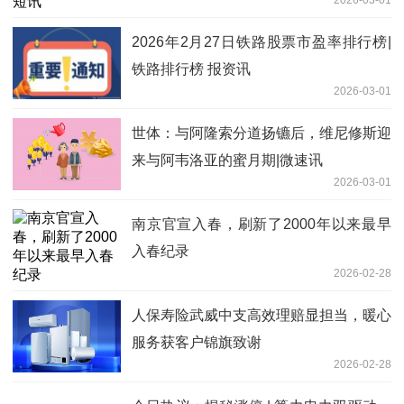
2026年2月27日铁路股票市盈率排行榜|
铁路排行榜 报资讯
2026-03-01
世体：与阿隆索分道扬镳后，维尼修斯迎
来与阿韦洛亚的蜜月期|微速讯
2026-03-01
南京官宣入春，刷新了2000年以来最早
入春纪录
2026-02-28
人保寿险武威中支高效理赔显担当，暖心
服务获客户锦旗致谢
2026-02-28