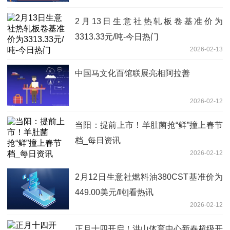
施》
2月13日生意社热轧板卷基准价为
3313.33元/吨-今日热门
2026-02-13
中国马文化百馆联展亮相阿拉善
2026-02-12
当阳：提前上市！羊肚菌抢“鲜”撞上春节
档_每日资讯
2026-02-12
2月12日生意社燃料油380CST基准价为
449.00美元/吨|看热讯
2026-02-12
正月十四开启！洪山体育中心新春超级开