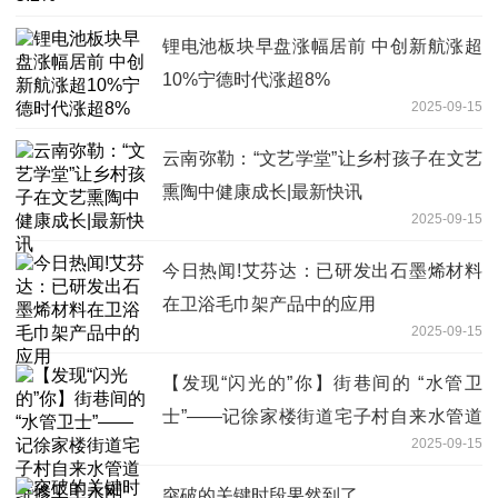
锂电池板块早盘涨幅居前 中创新航涨超
10%宁德时代涨超8%
2025-09-15
云南弥勒：“文艺学堂”让乡村孩子在文艺
熏陶中健康成长|最新快讯
2025-09-15
今日热闻!艾芬达：已研发出石墨烯材料
在卫浴毛巾架产品中的应用
2025-09-15
【发现“闪光的”你】街巷间的 “水管卫
士”——记徐家楼街道宅子村自来水管道
2025-09-15
维修工王永刚
突破的关键时段果然到了