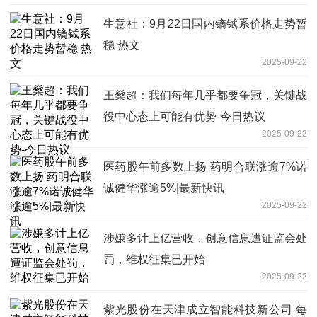
生意社：9月22日国内镝铽系价格走势暂
稳 热文
2025-09-22
王燊超：我们每年几乎都要争冠，关键战
役中心态上可能有优势-今日热议
2025-09-22
医药股午前多数上扬 药明合联涨逾7%诺
诚健华涨逾5%|最新快讯
2025-09-22
涉嫌多计上亿营收，创意信息遭证监会处
罚，维权征集已开始
2025-09-22
紫光股份在天津成立智能科技新公司 每