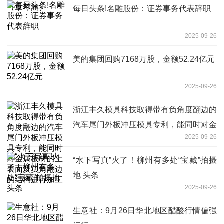
每日头条!名雕股份：证券事务代表辞职
2025-09-26
美的集团回购7168万股，金额52.24亿元
2025-09-26
浙江丰久模具科技取得带有负角度翻边的
汽车尾门外板冲压模具专利，能同时对金
2025-09-26
属板材的上表面及负角翻边的结构进行加
工
“水下写真”火了！柳州有多处“宝藏”拍摄
地 头条
2025-09-26
生意社：9月26日华北地区醋酸行情偏强