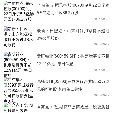
当前焦点!腾讯控股(00700)9月22日斥资
5.5亿港元回购86.2万股
2025-09-22
最新：日照港：山东能源拟减持不超过
3%公司股份
2025-09-22
贵研铂业(600459.SH)：拟定增募资不超
12.91亿元_每日信息
2025-09-22
易纬集团(03893)完成发行合共9550万港
元的可换股债券|焦点关注
2025-09-22
今亮点！“过期药只是药效差，没变质就