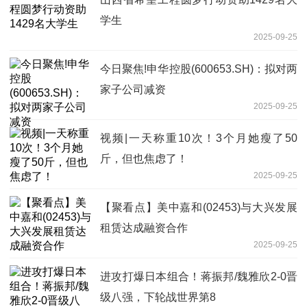
学生
2025-09-25
今日聚焦!申华控股(600653.SH)：拟对两
家子公司减资
2025-09-25
视频|一天称重10次！3个月她瘦了50
斤，但也焦虑了！
2025-09-25
【聚看点】美中嘉和(02453)与大兴发展
租赁达成融资合作
2025-09-25
进攻打爆日本组合！蒋振邦/魏雅欣2-0晋
级八强，下轮战世界第8