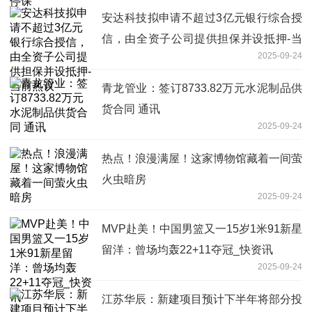
安达科技拟申请不超过3亿元银行综合授
信，由全资子公司提供担保并设抵押-当
2025-09-24
前热议
青龙管业：签订8733.82万元水泥制品供
货合同 通讯
2025-09-24
热点！浪漫满屋！这家博物馆藏着一间萤
火虫暗房
2025-09-24
MVP赴美！中国男篮又一15岁1米91新星
留洋：曾场均轰22+11夺冠_快资讯
2025-09-24
江苏华辰：新建项目预计下半年将部分投