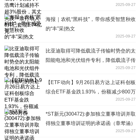
2025-09-27
及一致行动人8月已套现1.74亿元
海报｜农机“黑科技”，带你感受智慧秋收
的“丰”采|热文
2025-09-27
比亚迪取得可降低载流子传输时势垒的太
阳能电池和光伏组件专利，降低载流子传
2025-09-27
输时的势垒
【ETF动向】9月26日易方达上证科创板
综合ETF基金跌1.93%，份额减少800万
2025-09-27
份
*ST新元(300472):参加独立董事培训并取
得独立董事培训证明的承诺函（章棽涵）
2025-09-27