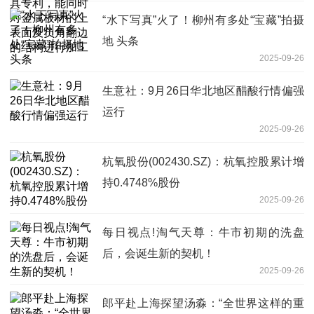
工
“水下写真”火了！柳州有多处“宝藏”拍摄
地 头条
2025-09-26
生意社：9月26日华北地区醋酸行情偏强
运行
2025-09-26
杭氧股份(002430.SZ)：杭氧控股累计增
持0.4748%股份
2025-09-26
每日视点!淘气天尊：牛市初期的洗盘
后，会诞生新的契机！
2025-09-26
郎平赴上海探望汤淼：“全世界这样的重