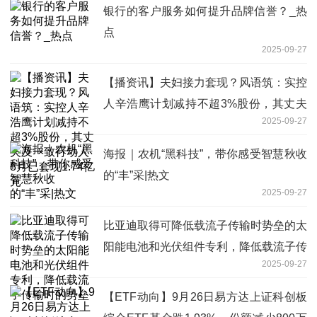
银行的客户服务如何提升品牌信誉？_热
点
2025-09-27
【播资讯】夫妇接力套现？风语筑：实控
人辛浩鹰计划减持不超3%股份，其丈夫
2025-09-27
及一致行动人8月已套现1.74亿元
海报｜农机“黑科技”，带你感受智慧秋收
的“丰”采|热文
2025-09-27
比亚迪取得可降低载流子传输时势垒的太
阳能电池和光伏组件专利，降低载流子传
2025-09-27
输时的势垒
【ETF动向】9月26日易方达上证科创板