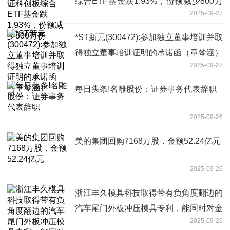
综合ETF基金跌1.93%，份额减少800万
2025-09-27
份
*ST新元(300472):参加独立董事培训并取
得独立董事培训证明的承诺函（章棽涵）
2025-09-27
每日头条!名雕股份：证券事务代表辞职
2025-09-26
美的集团回购7168万股，金额52.24亿元
2025-09-26
浙江丰久模具科技取得带有负角度翻边的
汽车尾门外板冲压模具专利，能同时对金
2025-09-26
属板材的上表面及负角翻边的结构进行加