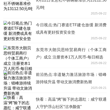
9月22日生意社不锈钢基准价为13112.50
元/吨
2025-09-22
今日视点:热门赛道ETF建仓放缓 新消费
或具有更好投资安全垫
2025-09-22
东莞市大朗贝思特贸易商行（个体工商
户）成立 注册资本1万人民币-每日精选
2025-09-22
前沿热点:非遗魅力激活旅游市场：错峰
游持续升温 带动文旅消费新热潮
2025-09-21
快看：高温“烤”验下的志愿红：咸宁联通
人守护浮山社区“洁净颜值”