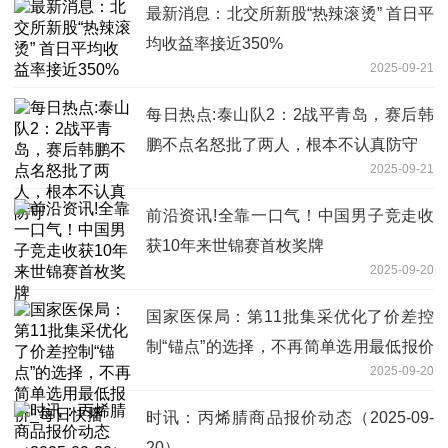
最新消息：北交所新股“热辣滚烫” 首日平
均收益率接近350%
2025-09-21
每日热点:泰山队2：2战平青岛，赛后韩
鹏不点名怒批了两人，根本不认真防守
2025-09-21
前沿资讯!全靠一口气！中国男子竞走收
获10年来世锦赛首枚奖牌
2025-09-20
国家医保局：第11批集采优化了价差控
制“锚点”的选择，不再简单选用最低报价
2025-09-20
_每日快播
时讯：丙烯腈商品报价动态（2025-09-
20）