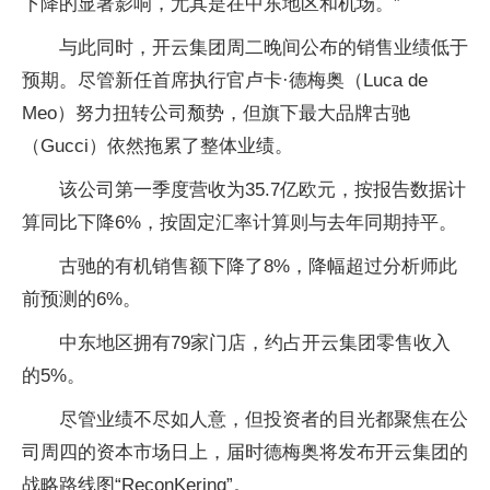
下降的显著影响，尤其是在中东地区和机场。”
与此同时，开云集团周二晚间公布的销售业绩低于
预期。尽管新任首席执行官卢卡·德梅奥（Luca de
Meo）努力扭转公司颓势，但旗下最大品牌古驰
（Gucci）依然拖累了整体业绩。
该公司第一季度营收为35.7亿欧元，按报告数据计
算同比下降6%，按固定汇率计算则与去年同期持平。
古驰的有机销售额下降了8%，降幅超过分析师此
前预测的6%。
中东地区拥有79家门店，约占开云集团零售收入
的5%。
尽管业绩不尽如人意，但投资者的目光都聚焦在公
司周四的资本市场日上，届时德梅奥将发布开云集团的
战略路线图“ReconKering”。