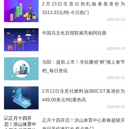
2月13日生意社热轧板卷基准价为
3313.33元/吨-今日热门
2026-02-13
中国马文化百馆联展亮相阿拉善
2026-02-12
当阳：提前上市！羊肚菌抢“鲜”撞上春节
档_每日资讯
2026-02-12
2月12日生意社燃料油380CST基准价为
449.00美元/吨|看热讯
2026-02-12
正月十四开启！洪山体育中心新春超级开
放日等你来打卡 焦点热门