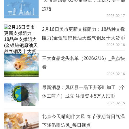
“天价离婚案”63岁董事长，上亿股份全部
冻结
2026-02-17
2月16日美市更新支撑阻力：18品种支撑
阻力(金银铂钯原油天然气铜及十大货币
2026-02-16
对)|每日看点
三大食品龙头名单（2026/2/16）_焦点快
看
2026-02-16
最新消息：凤庆县一品正升茶叶加工（个
体工商户）成立 注册资本5万人民币
2026-02-15
北京今天晴朗伴大风 春节假期首日气温
下降仍需防风_每日视点