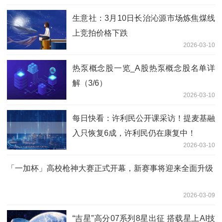
生意社：3月10日长治沁源市场炼焦煤线
上竞拍价格下跌
2026-03-10
热泵概念股一览_A股热泵概念股名单详
解（3/6）
2026-03-10
每日快看：许利民公开课采访！提麦基融
入只恢复6成，许利民仍在康复中！
2026-03-10
「一加杯」高校枪神大赛正式开幕，新赛事将迎来全面升级
2026-03-09
“吉星”高分07系列8星出征 搭载星上AI技