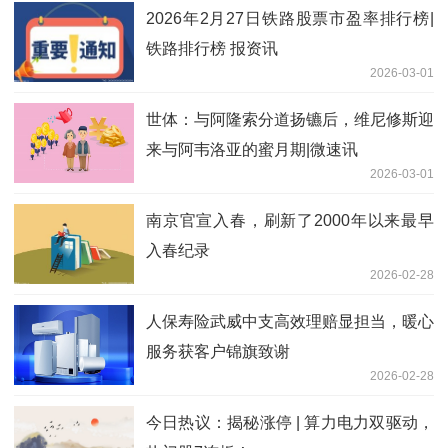
2026年2月27日铁路股票市盈率排行榜|
铁路排行榜 报资讯
2026-03-01
世体：与阿隆索分道扬镳后，维尼修斯迎
来与阿韦洛亚的蜜月期|微速讯
2026-03-01
南京官宣入春，刷新了2000年以来最早
入春纪录
2026-02-28
人保寿险武威中支高效理赔显担当，暖心
服务获客户锦旗致谢
2026-02-28
今日热议：揭秘涨停 | 算力电力双驱动，