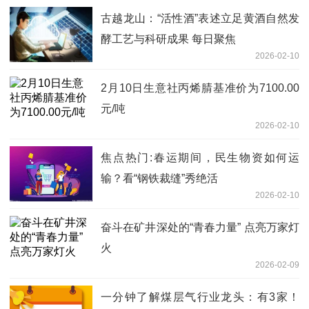
古越龙山：“活性酒”表述立足黄酒自然发
酵工艺与科研成果 每日聚焦
2026-02-10
2月10日生意社丙烯腈基准价为7100.00
元/吨
2026-02-10
焦点热门:春运期间，民生物资如何运
输？看“钢铁裁缝”秀绝活
2026-02-10
奋斗在矿井深处的“青春力量” 点亮万家灯
火
2026-02-09
一分钟了解煤层气行业龙头：有3家！