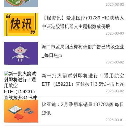
2026-03-03
【报资讯】爱康医疗(01789.HK)获纳入
中证港股通机器人主题指数成份股
2026-03-03
海口市监局回应椰树低俗广告已约谈企业
_每日焦点
2026-03-02
新一批火箭试射即将进行！通用航空
ETF（159231）直线拉升3.5%冲击七连
2026-03-02
阳
比亚迪：2月乘用车销量187782辆 每日
短讯
2026-03-01