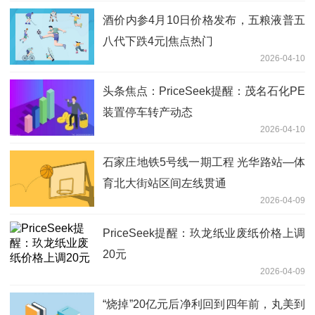
酒价内参4月10日价格发布，五粮液普五
八代下跌4元|焦点热门
2026-04-10
头条焦点：PriceSeek提醒：茂名石化PE
装置停车转产动态
2026-04-10
石家庄地铁5号线一期工程 光华路站—体
育北大街站区间左线贯通
2026-04-09
PriceSeek提醒：玖龙纸业废纸价格上调
20元
2026-04-09
“烧掉”20亿元后净利回到四年前，丸美到