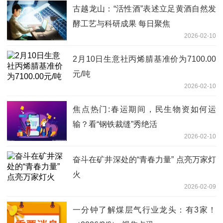
古越龙山：“活性酒”表述立足黄酒自然发
酵工艺与科研成果 每日聚焦
2026-02-10
2月10日生意社丙烯腈基准价为7100.00
元/吨
2026-02-10
焦点热门:春运期间，民生物资如何运
输？看“钢铁裁缝”秀绝活
2026-02-10
奋斗在矿井深处的“青春力量” 点亮万家灯
火
2026-02-09
一分钟了解煤层气行业龙头：有3家！