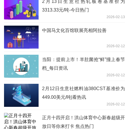
2月13日生意社热轧板卷基准价为
3313.33元/吨-今日热门
2026-02-13
中国马文化百馆联展亮相阿拉善
2026-02-12
当阳：提前上市！羊肚菌抢“鲜”撞上春节
档_每日资讯
2026-02-12
2月12日生意社燃料油380CST基准价为
449.00美元/吨|看热讯
2026-02-12
正月十四开启！洪山体育中心新春超级开
放日等你来打卡 焦点热门