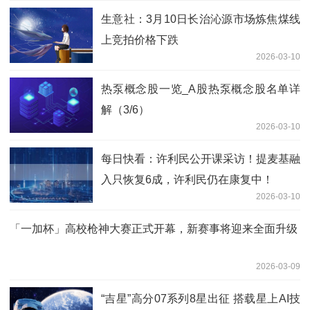
生意社：3月10日长治沁源市场炼焦煤线
上竞拍价格下跌
2026-03-10
热泵概念股一览_A股热泵概念股名单详
解（3/6）
2026-03-10
每日快看：许利民公开课采访！提麦基融
入只恢复6成，许利民仍在康复中！
2026-03-10
「一加杯」高校枪神大赛正式开幕，新赛事将迎来全面升级
2026-03-09
“吉星”高分07系列8星出征 搭载星上AI技