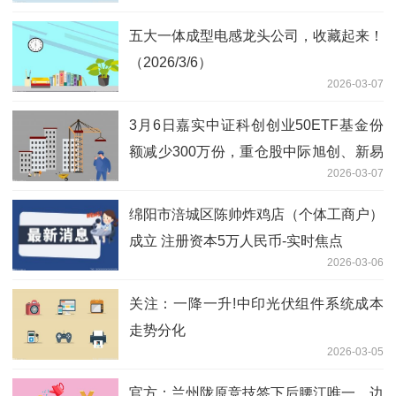
五大一体成型电感龙头公司，收藏起来！
（2026/3/6）
2026-03-07
3月6日嘉实中证科创创业50ETF基金份
额减少300万份，重仓股中际旭创、新易
2026-03-07
盛、宁德时代_每日消息
绵阳市涪城区陈帅炸鸡店（个体工商户）
成立 注册资本5万人民币-实时焦点
2026-03-06
关注：一降一升!中印光伏组件系统成本
走势分化
2026-03-05
官方：兰州陇原竞技签下后腰江唯一、边