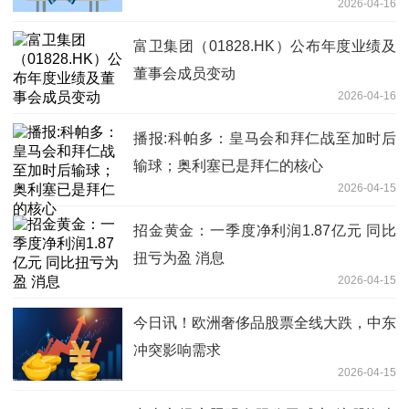
2026-04-16
富卫集团（01828.HK）公布年度业绩及
董事会成员变动
2026-04-16
播报:科帕多：皇马会和拜仁战至加时后
输球；奥利塞已是拜仁的核心
2026-04-15
招金黄金：一季度净利润1.87亿元 同比
扭亏为盈 消息
2026-04-15
今日讯！欧洲奢侈品股票全线大跌，中东
冲突影响需求
2026-04-15