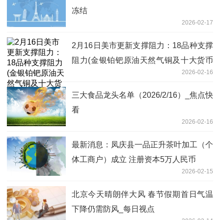
冻结
2026-02-17
2月16日美市更新支撑阻力：18品种支撑
阻力(金银铂钯原油天然气铜及十大货币
2026-02-16
对)|每日看点
三大食品龙头名单（2026/2/16）_焦点快
看
2026-02-16
最新消息：凤庆县一品正升茶叶加工（个
体工商户）成立 注册资本5万人民币
2026-02-15
北京今天晴朗伴大风 春节假期首日气温
下降仍需防风_每日视点