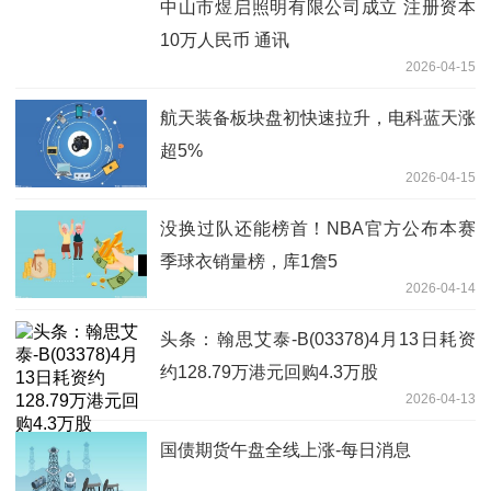
中山市煜启照明有限公司成立 注册资本
10万人民币 通讯
2026-04-15
航天装备板块盘初快速拉升，电科蓝天涨
超5%
2026-04-15
没换过队还能榜首！NBA官方公布本赛
季球衣销量榜，库1詹5
2026-04-14
头条：翰思艾泰-B(03378)4月13日耗资
约128.79万港元回购4.3万股
2026-04-13
国债期货午盘全线上涨-每日消息