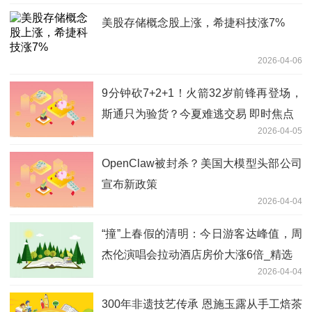
美股存储概念股上涨，希捷科技涨7%
2026-04-06
9分钟砍7+2+1！火箭32岁前锋再登场，
斯通只为验货？今夏难逃交易 即时焦点
2026-04-05
OpenClaw被封杀？美国大模型头部公司
宣布新政策
2026-04-04
“撞”上春假的清明：今日游客达峰值，周
杰伦演唱会拉动酒店房价大涨6倍_精选
2026-04-04
300年非遗技艺传承 恩施玉露从手工焙茶