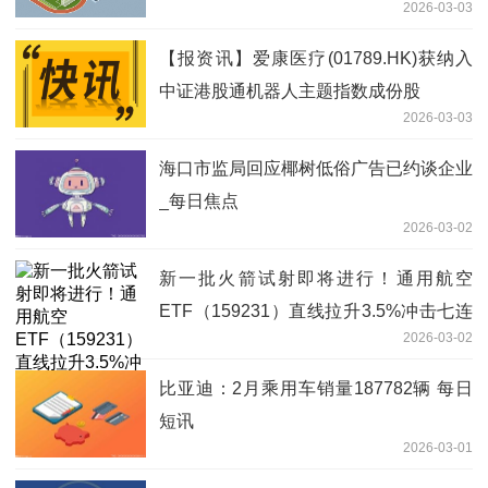
2026-03-03
【报资讯】爱康医疗(01789.HK)获纳入
中证港股通机器人主题指数成份股
2026-03-03
海口市监局回应椰树低俗广告已约谈企业
_每日焦点
2026-03-02
新一批火箭试射即将进行！通用航空
ETF（159231）直线拉升3.5%冲击七连
2026-03-02
阳
比亚迪：2月乘用车销量187782辆 每日
短讯
2026-03-01