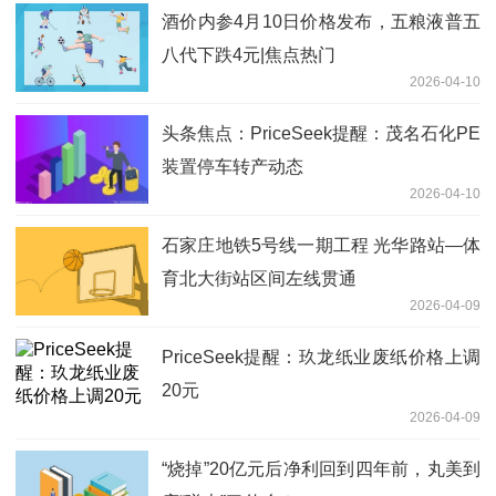
酒价内参4月10日价格发布，五粮液普五
八代下跌4元|焦点热门
2026-04-10
头条焦点：PriceSeek提醒：茂名石化PE
装置停车转产动态
2026-04-10
石家庄地铁5号线一期工程 光华路站—体
育北大街站区间左线贯通
2026-04-09
PriceSeek提醒：玖龙纸业废纸价格上调
20元
2026-04-09
“烧掉”20亿元后净利回到四年前，丸美到