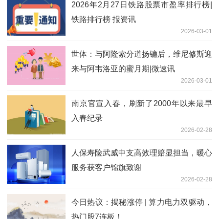
2026年2月27日铁路股票市盈率排行榜|
铁路排行榜 报资讯
2026-03-01
世体：与阿隆索分道扬镳后，维尼修斯迎
来与阿韦洛亚的蜜月期|微速讯
2026-03-01
南京官宣入春，刷新了2000年以来最早
入春纪录
2026-02-28
人保寿险武威中支高效理赔显担当，暖心
服务获客户锦旗致谢
2026-02-28
今日热议：揭秘涨停 | 算力电力双驱动，
热门股7连板！