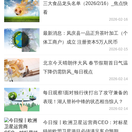
三大食品龙头名单（2026/2/16）_焦点快
看
2026-02-16
最新消息：凤庆县一品正升茶叶加工（个
体工商户）成立 注册资本5万人民币
2026-02-15
北京今天晴朗伴大风 春节假期首日气温
下降仍需防风_每日视点
2026-02-14
每日观察!面对独行侠打出了攻守兼备的
表现！湖人替补中锋的状态相当惊人？
2026-02-14
今日报丨欧洲卫星运营商CEO：对标星
链的欧盟卫星项目必须满足客户预期