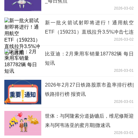
_每日焦点
2026-03-02
新一批火箭试射即将进行！通用航空
ETF（159231）直线拉升3.5%冲击七连
2026-03-02
阳
比亚迪：2月乘用车销量187782辆 每日
短讯
2026-03-01
2026年2月27日铁路股票市盈率排行榜|
铁路排行榜 报资讯
2026-03-01
世体：与阿隆索分道扬镳后，维尼修斯迎
来与阿韦洛亚的蜜月期|微速讯
2026-03-01