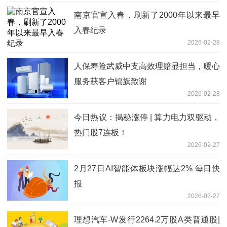
南京官宣入春，刷新了2000年以来最早
入春纪录
2026-02-28
人保寿险武威中支高效理赔显担当，暖心
服务获客户锦旗致谢
2026-02-28
今日热议：揭秘涨停 | 算力电力双驱动，
热门股7连板！
2026-02-27
2月27日AI智能体板块涨幅达2% 每日快
报
2026-02-27
理想汽车-W发行2264.2万股A类普通股|