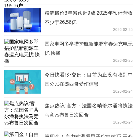
粉笔股价3年累跌近9成 2025年预计营收
不少于26.56亿
2026-02-25
国家电网多举措护航新能源车春运充电无
忧 快播
2026-02-25
今日快看!外交部：目前为止没有收到中
国公民在墨西哥受伤信息
2026-02-24
焦点热议:官方：法国名哨蒂尔潘将执法
马竞vs布鲁日次回合
2026-02-24
第四金！自由式滑雪男子空中技巧 王心