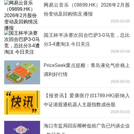
网易云音乐（09899.HK）2026年2月股
份变动及回购情况 播报
2026-03-05
国王杯半决赛次回合巴萨3-0马竞，总比
分3-4遭淘汰 今日关注
2026-03-04
PriceSeek重点提醒：青岛液化气价格上
调利好行情
2026-03-03
【报资讯】爱康医疗(01789.HK)获纳入
中证港股通机器人主题指数成份股
2026-03-03
海口市监局回应椰树低俗广告已约谈企业