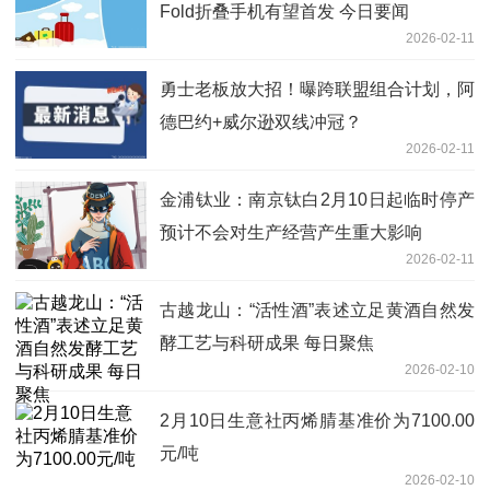
Fold折叠手机有望首发 今日要闻
2026-02-11
勇士老板放大招！曝跨联盟组合计划，阿
德巴约+威尔逊双线冲冠？
2026-02-11
金浦钛业：南京钛白2月10日起临时停产
预计不会对生产经营产生重大影响
2026-02-11
古越龙山：“活性酒”表述立足黄酒自然发
酵工艺与科研成果 每日聚焦
2026-02-10
2月10日生意社丙烯腈基准价为7100.00
元/吨
2026-02-10