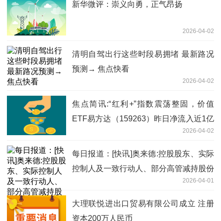
新华微评：崇义向勇，正气昂扬
2026-04-02
清明自驾出行这些时段易拥堵 最新路况
预测→ 焦点快看
2026-04-02
焦点简讯:“红利+”指数震荡整固，价值
ETF易方达（159263）昨日净流入近1亿
2026-04-02
元
每日报道：[快讯]奥来德:控股股东、实际
控制人及一致行动人、部分高管减持股份
2026-04-01
计划
大理联悦进出口贸易有限公司成立 注册
资本200万人民币