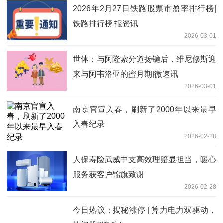
2026年2月27日铁路股票市盈率排行榜|
铁路排行榜 报资讯
2026-03-01
世体：与阿隆索分道扬镳后，维尼修斯迎
来与阿韦洛亚的蜜月期|微速讯
2026-03-01
南京官宣入春，刷新了2000年以来最早
入春纪录
2026-02-28
人保寿险武威中支高效理赔显担当，暖心
服务获客户锦旗致谢
2026-02-28
今日热议：揭秘涨停 | 算力电力双驱动，