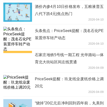
酒价内参4月10日价格发布，五粮液普五
八代下跌4元|焦点热门
2026-04-10
头条焦点：PriceSeek提醒：茂名石化PE
装置停车转产动态
2026-04-10
石家庄地铁5号线一期工程 光华路站—体
育北大街站区间左线贯通
2026-04-09
PriceSeek提醒：玖龙纸业废纸价格上调
20元
2026-04-09
“烧掉”20亿元后净利回到四年前，丸美到