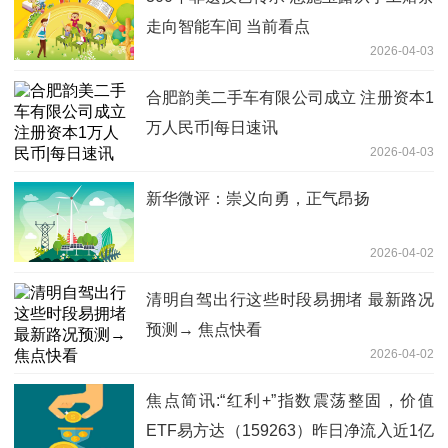
走向智能车间 当前看点
2026-04-03
合肥韵美二手车有限公司成立 注册资本1
万人民币|每日速讯
2026-04-03
新华微评：崇义向勇，正气昂扬
2026-04-02
清明自驾出行这些时段易拥堵 最新路况
预测→ 焦点快看
2026-04-02
焦点简讯:“红利+”指数震荡整固，价值
ETF易方达（159263）昨日净流入近1亿