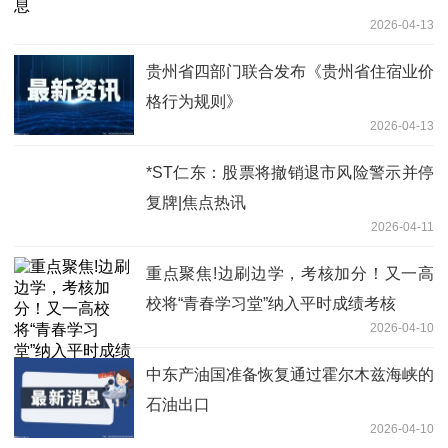
2026-04-13
贵州省四部门联合发布《贵州省住宿业价
格行为规则》
2026-04-13
*ST仁东：股票将撤销退市风险警示并停
复牌|焦点热讯
2026-04-11
重点聚焦!边刷边学，考核加分！又一高
校将“青春学习堂”纳入平时成绩考核
2026-04-10
中东产油国准备恢复通过霍尔木兹海峡的
石油出口
2026-04-10