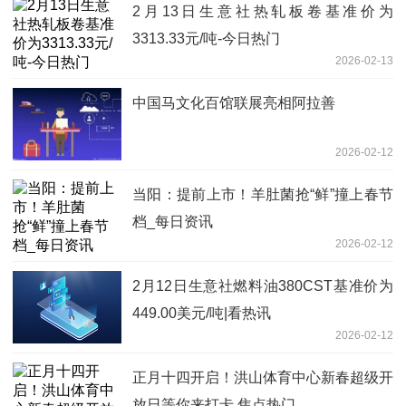
2月13日生意社热轧板卷基准价为
3313.33元/吨-今日热门
2026-02-13
中国马文化百馆联展亮相阿拉善
2026-02-12
当阳：提前上市！羊肚菌抢“鲜”撞上春节
档_每日资讯
2026-02-12
2月12日生意社燃料油380CST基准价为
449.00美元/吨|看热讯
2026-02-12
正月十四开启！洪山体育中心新春超级开
放日等你来打卡 焦点热门