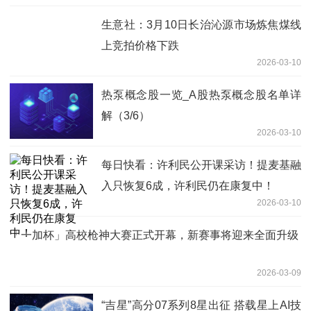
生意社：3月10日长治沁源市场炼焦煤线
上竞拍价格下跌
2026-03-10
热泵概念股一览_A股热泵概念股名单详
解（3/6）
2026-03-10
每日快看：许利民公开课采访！提麦基融
入只恢复6成，许利民仍在康复中！
2026-03-10
「一加杯」高校枪神大赛正式开幕，新赛事将迎来全面升级
2026-03-09
“吉星”高分07系列8星出征 搭载星上AI技