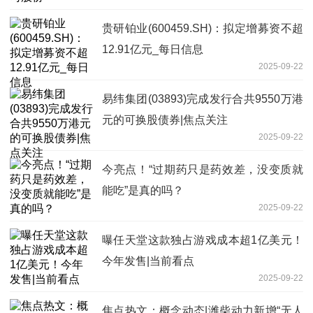
贵研铂业(600459.SH)：拟定增募资不超
12.91亿元_每日信息
2025-09-22
易纬集团(03893)完成发行合共9550万港
元的可换股债券|焦点关注
2025-09-22
今亮点！“过期药只是药效差，没变质就
能吃”是真的吗？
2025-09-22
曝任天堂这款独占游戏成本超1亿美元！
今年发售|当前看点
2025-09-22
焦点热文：概念动态|潍柴动力新增“无人