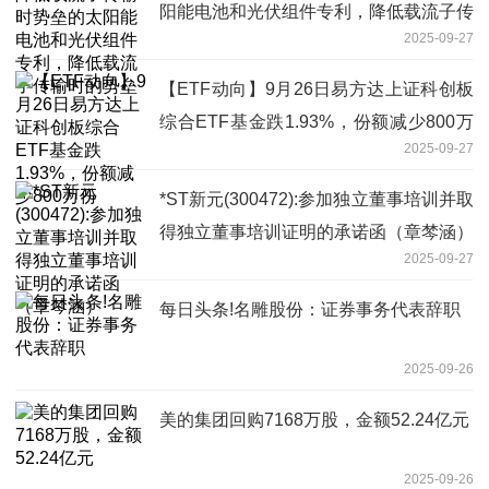
阳能电池和光伏组件专利，降低载流子传
2025-09-27
输时的势垒
【ETF动向】9月26日易方达上证科创板
综合ETF基金跌1.93%，份额减少800万
2025-09-27
份
*ST新元(300472):参加独立董事培训并取
得独立董事培训证明的承诺函（章棽涵）
2025-09-27
每日头条!名雕股份：证券事务代表辞职
2025-09-26
美的集团回购7168万股，金额52.24亿元
2025-09-26