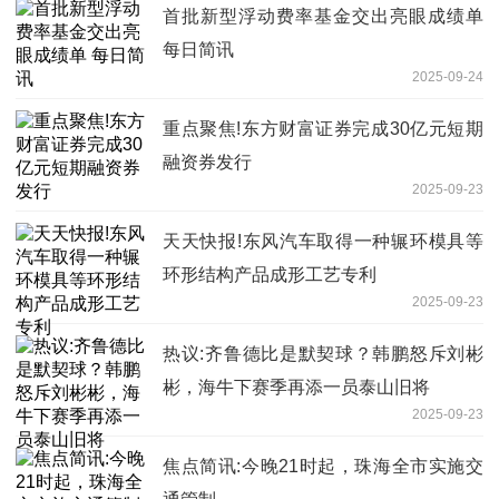
首批新型浮动费率基金交出亮眼成绩单
每日简讯
2025-09-24
重点聚焦!东方财富证券完成30亿元短期
融资券发行
2025-09-23
天天快报!东风汽车取得一种辗环模具等
环形结构产品成形工艺专利
2025-09-23
热议:齐鲁德比是默契球？韩鹏怒斥刘彬
彬，海牛下赛季再添一员泰山旧将
2025-09-23
焦点简讯:今晚21时起，珠海全市实施交