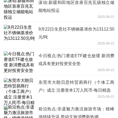
滚动:新疆和田地区首座百兆瓦级独立储
能电站投运
2025-09-22
9月22日生意社不锈钢基准价为13112.50
元/吨
2025-09-22
今日视点:热门赛道ETF建仓放缓 新消费
或具有更好投资安全垫
2025-09-22
东莞市大朗贝思特贸易商行（个体工商
户）成立 注册资本1万人民币-每日精选
2025-09-22
前沿热点:非遗魅力激活旅游市场：错峰
游持续升温 带动文旅消费新热潮