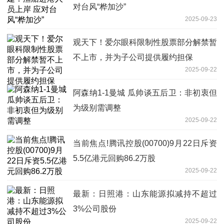
对台风“桦加沙”
2025-09-23
观天下！爱尔眼科限制性股票部分解禁暂
不上市，并为子公司提供履约担保
2025-09-22
阿森纳1-1曼城 瓜帅谈五后卫：非初衷但
为级别需调整
2025-09-22
当前焦点!腾讯控股(00700)9月22日斥资
5.5亿港元回购86.2万股
2025-09-22
最新：日照港：山东能源拟减持不超过
3%公司股份
2025-09-22