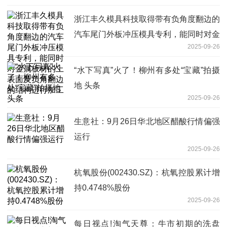
浙江丰久模具科技取得带有负角度翻边的
汽车尾门外板冲压模具专利，能同时对金
2025-09-26
属板材的上表面及负角翻边的结构进行加
工
“水下写真”火了！柳州有多处“宝藏”拍摄
地 头条
2025-09-26
生意社：9月26日华北地区醋酸行情偏强
运行
2025-09-26
杭氧股份(002430.SZ)：杭氧控股累计增
持0.4748%股份
2025-09-26
每日视点!淘气天尊：牛市初期的洗盘