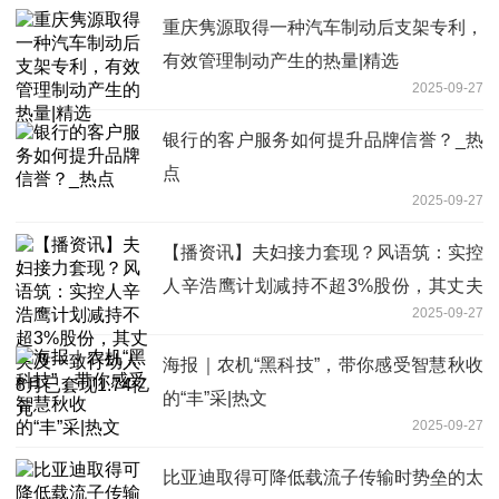
重庆隽源取得一种汽车制动后支架专利，
有效管理制动产生的热量|精选
2025-09-27
银行的客户服务如何提升品牌信誉？_热
点
2025-09-27
【播资讯】夫妇接力套现？风语筑：实控
人辛浩鹰计划减持不超3%股份，其丈夫
2025-09-27
及一致行动人8月已套现1.74亿元
海报｜农机“黑科技”，带你感受智慧秋收
的“丰”采|热文
2025-09-27
比亚迪取得可降低载流子传输时势垒的太