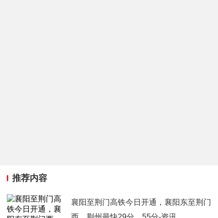
推荐内容
襄阳至荆门高铁今日开通，襄阳东至荆门
西、荆州最快29分、55分-资讯